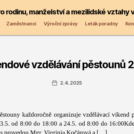
o rodinu, manželství a mezilidské vztahy
Zaměstnanci
Výroční zprávy
Leták poradny
Kon
endové vzdělávání pěstounů 
2. 4. 2025
Datum
příspěvku
ěstouny každoročně organizuje vzdělávací víkend pr
.5. od 8:00 do 18:00 a 24.5. od 8:00 do 16:00Kde: 
s provedou Mgr. Virginia Kočárová a […]