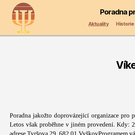
Poradna pr
Aktuality
Historie
Vík
Poradna jakožto doprovázející organizace pro p
Letos však proběhne v jiném provedení. Kdy: 23
adrese Tyršova 29, 682 01 VyškovProgramem vá