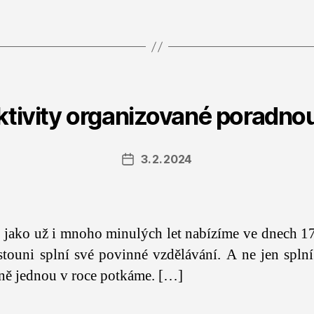
ktivity organizované poradno
3. 2. 2024
Datum
příspěvku
os, jako už i mnoho minulých let nabízíme ve dnech 1
touni splní své povinné vzdělávání. A ne jen splní
álně jednou v roce potkáme. […]