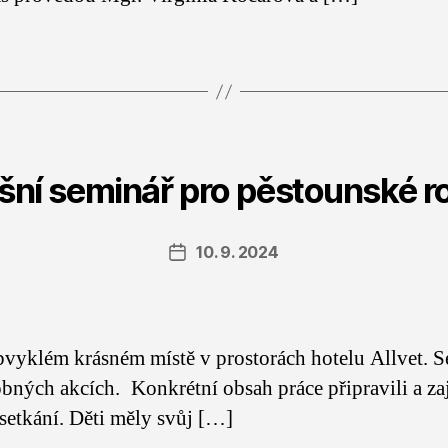
šní seminář pro pěstounské r
10. 9. 2024
Datum
příspěvku
bvyklém krásném místě v prostorách hotelu Allvet. Seš
dobných akcích. Konkrétní obsah práce připravili a 
setkání. Děti měly svůj […]