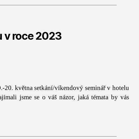
u v roce 2023
9.-20. května setkání/víkendový seminář v hotelu
ajímali jsme se o váš názor, jaká témata by vás