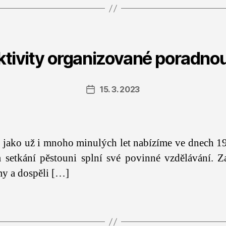
ktivity organizované poradno
15. 3. 2023
Datum
příspěvku
os, jako už i mnoho minulých let nabízíme ve dnech 1
 setkání pěstouni splní své povinné vzdělávání. Z
my a dospěli […]