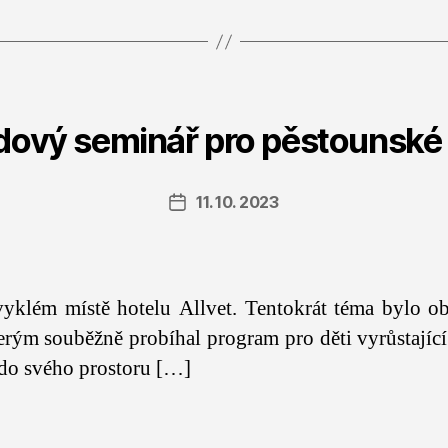
dový seminář pro pěstounské 
11. 10. 2023
Datum
příspěvku
yklém místě hotelu Allvet. Tentokrát téma bylo ob
erým souběžně probíhal program pro děti vyrůstající
y do svého prostoru […]